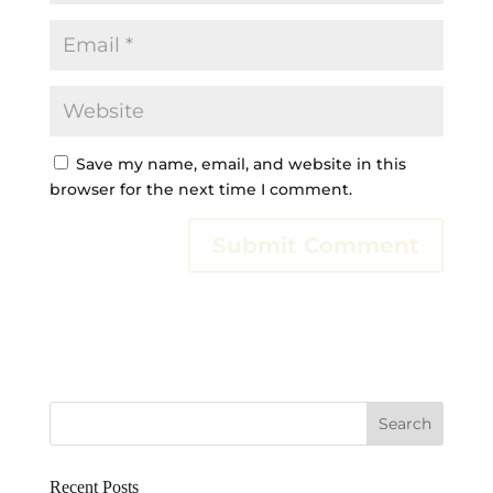
Save my name, email, and website in this
browser for the next time I comment.
A
l
t
e
r
n
a
t
i
Recent Posts