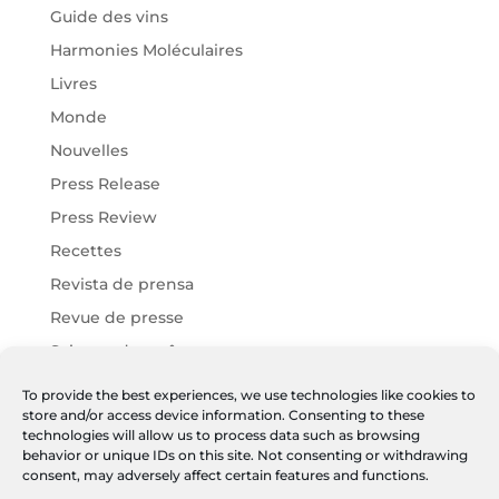
Guide des vins
Harmonies Moléculaires
Livres
Monde
Nouvelles
Press Release
Press Review
Recettes
Revista de prensa
Revue de presse
Science des arômes
Vins Chartier
To provide the best experiences, we use technologies like cookies to
store and/or access device information. Consenting to these
Vins Harmonies
technologies will allow us to process data such as browsing
Vins JF
behavior or unique IDs on this site. Not consenting or withdrawing
consent, may adversely affect certain features and functions.