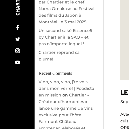
par Chartier et le chef
BLOGUE
Nama Omakase au Festival
des films du Japon à
RECETTES
Montréal Le 3 mai 2025
INFOLETTRE
Un second saké Essence5
by Chartier à la SAQ – et
CONFIDENTIALITÉ
pas n’importe lequel !
CONTACT
COOKIES
Chartier reprend sa
plume!
Recent Comments
Vino, vino, vino, j’te vois
dans mon verre! | Foodista
LE
en mission
on
Chartier «
Sep 
Créateur d’harmonies »
lance une gamme de vins
Avec
exclusive pour l’hôtel
cuis
Fairmont Château
ORI
Frontenac, élaborés et