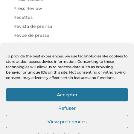
Press Review
Recettes
Revista de prensa
Revue de presse
Science des arômes
Vins Chartier
To provide the best experiences, we use technologies like cookies to
store and/or access device information. Consenting to these
Vins Harmonies
technologies will allow us to process data such as browsing
Vins JF
behavior or unique IDs on this site. Not consenting or withdrawing
consent, may adversely affect certain features and functions.
Meta
Accepter
Log in
Entries feed
Refuser
Comments feed
View preferences
WordPress.org