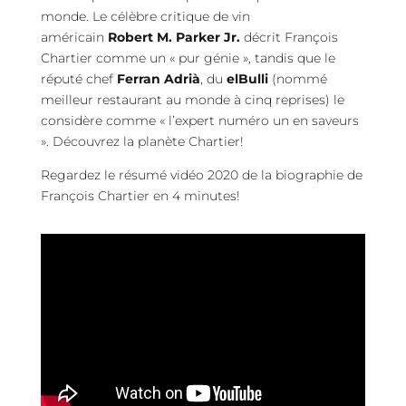
monde. Le célèbre critique de vin
américain
Robert M. Parker Jr.
décrit François
Chartier comme un « pur génie », tandis que le
réputé chef
Ferran Adrià
, du
elBulli
(nommé
meilleur restaurant au monde à cinq reprises) le
considère comme « l’expert numéro un en saveurs
». Découvrez la planète Chartier!
Regardez le résumé vidéo 2020 de la biographie de
François Chartier en 4 minutes!