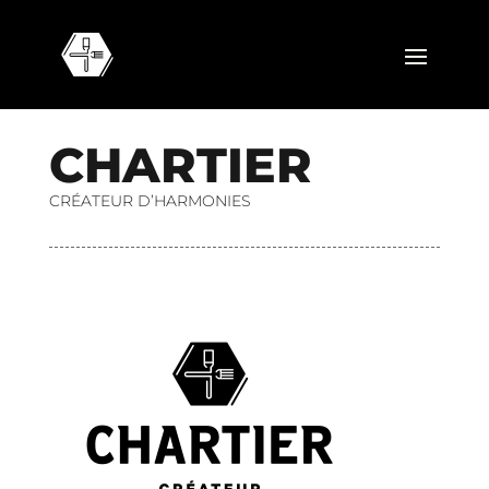
C
H
A
R
T
I
E
R
CRÉATEUR D’HARMONIES