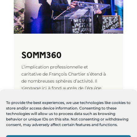
SOMM360
L’implication professionnelle et
caritative de François Chartier s’étend à
de nombreuses sphères d’activité. Il
s’engage ici à fond auprès de l’équipe
du projet SOMM360, un concept unique
de réseautage et de formation
To provide the best experiences, we use technologies like cookies to
store and/or access device information. Consenting to these
continue qui vise à offrir des
technologies will allow us to process data such as browsing
connaissances et de l’entraînement de
behavior or unique IDs on this site. Not consenting or withdrawing
haut niveau aux sommeliers du monde
consent, may adversely affect certain features and functions.
entier, dont certains ayant obtenu le