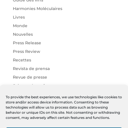
Harmonies Moléculaires
Livres
Monde
Nouvelles
Press Release
Press Review
Recettes
Revista de prensa
Revue de presse
Science des arômes
Vins Chartier
To provide the best experiences, we use technologies like cookies to
store and/or access device information. Consenting to these
Vins Harmonies
technologies will allow us to process data such as browsing
Vins JF
behavior or unique IDs on this site. Not consenting or withdrawing
consent, may adversely affect certain features and functions.
Meta