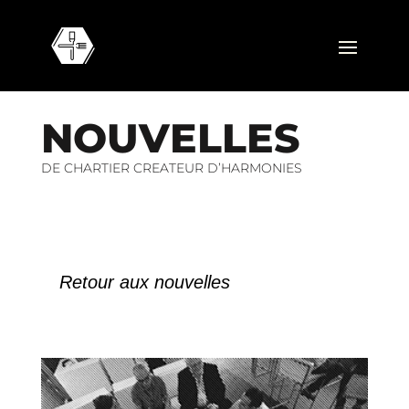
N
O
U
V
E
L
L
E
S
DE CHARTIER CREATEUR D’HARMONIES
Retour aux nouvelles