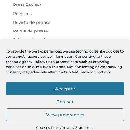
Press Review
Recettes
Revista de prensa
Revue de presse
Science des arômes
Vins Chartier
To provide the best experiences, we use technologies like cookies to
store and/or access device information. Consenting to these
Vins Harmonies
technologies will allow us to process data such as browsing
Vins JF
behavior or unique IDs on this site. Not consenting or withdrawing
consent, may adversely affect certain features and functions.
Meta
Accepter
Log in
Entries feed
Refuser
Comments feed
View preferences
WordPress.org
Cookies Policy
Privacy Statement