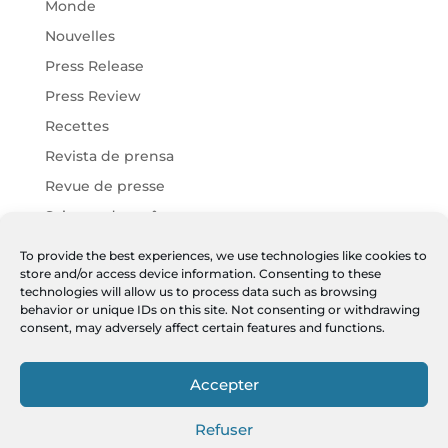
Monde
Nouvelles
Press Release
Press Review
Recettes
Revista de prensa
Revue de presse
Science des arômes
Vins Chartier
To provide the best experiences, we use technologies like cookies to
store and/or access device information. Consenting to these
Vins Harmonies
technologies will allow us to process data such as browsing
Vins JF
behavior or unique IDs on this site. Not consenting or withdrawing
consent, may adversely affect certain features and functions.
Meta
Accepter
Log in
Entries feed
Refuser
Comments feed