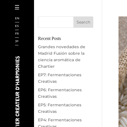
☰
INICIO
EN
CHARTIER
ES
FR
CIENCIA
Recent Posts
JP
LIBROS
Grandes novedades de
Madrid Fusión sobre la
SAKE
CHARTIER CREATEUR D’HARMONIES
ciencia aromática de
CHEFS
Chartier
EP7: Fermentaciones
IA
Creativas
VINOS
EP6: Fermentaciones
EVENTOS
Creativas
EP5: Fermentaciones
CERVEZAS
Creativas
NOTICIAS
EP4: Fermentaciones
BLOG
Creativas