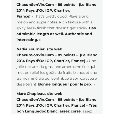
ChacunSonVin.Com – 89 points
–
(Le Blanc
2014 Pays d’Oc IGP, Chartier,
France)
« That’s pretty good. Plays along
melon and apple notes. Rich texture with a
spicy, leesy finish that doesn’t get sticky.
Has
admirable length as well. Authentic and
interesting.
»
Nadia Fournier, site web
ChacunSonVin.Com
–
89 points – (Le Blanc
2014 Pays d’Oc IGP, Chartier, France)
« Une
jolie texture, du gras, une amertume fine qui
met en relief les goûts de fruits blancs et une
trame minérale qui contribue à son caractère
désaltérant.
Bonne longueur pour le prix.
»
Marc Chapleau, site web
ChacunSonVin.Com
–
88 points – (Le Blanc
2014 Pays d’Oc IGP, Chartier, France)
«
Très
bon Languedoc blanc, assez corsé
, assez