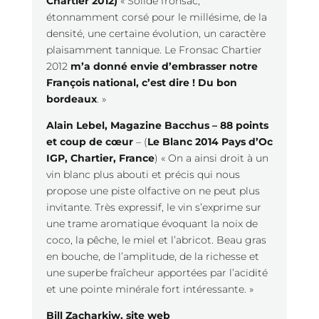
Chartier 2012)
« Solide fronsac,
étonnamment corsé pour le millésime, de la
densité, une certaine évolution, un caractère
plaisamment tannique. Le Fronsac Chartier
2012
m’a donné envie d’embrasser notre
François national, c’est dire ! Du bon
bordeaux
. »
Alain Lebel, Magazine Bacchus
–
88 points
et coup de cœur
– (
Le Blanc 2014 Pays d’Oc
IGP, Chartier, France
) « On a ainsi droit à un
vin blanc plus abouti et précis qui nous
propose une piste olfactive on ne peut plus
invitante. Très expressif, le vin s’exprime sur
une trame aromatique évoquant la noix de
coco, la pêche, le miel et l’abricot. Beau gras
en bouche, de l’amplitude, de la richesse et
une superbe fraîcheur apportées par l’acidité
et une pointe minérale fort intéressante. »
Bill Zacharkiw, site web