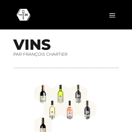
V
I
N
S
PAR FRANÇOIS CHARTIER