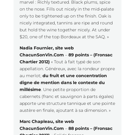
marvel : Richly textured. Black plums, spice
on the nose. Fills out nicely in the mid-palate
only to be tightened up on the finish. Oak is
nicely integrated, tannins are ripe and round
but hold the wine together nicely. At under
$20, one of the top Bordeaux at the SAQ. »
Nadia Fournier, site web
ChacunSonVin.Com
–
89 points – (Fronsac
Chartier 2012)
« Tout à fait typé de son
appellation. Généreux, avec la rondeur propre
au merlot;
du fruit et une concentration
digne de mention dans le contexte du
millésime
. Une petite proportion de
cabernets (franc et sauvignon à parts égales)
apporte une structure tannique et une pointe
austère en finale, ajoutant à sa dimension. »
Marc Chapleau, site web
ChacunSonVin.Com
–
88 points – (Fronsac