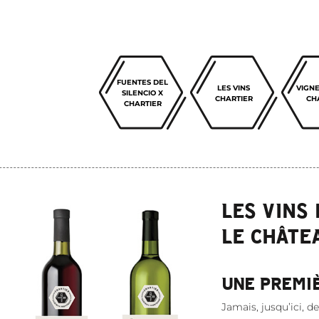
FUENTES DEL
LES VINS
VIGN
SILENCIO X
CHARTIER
CH
CHARTIER
LES VINS
LE CHÂTE
UNE PREMI
Jamais, jusqu’ici, d