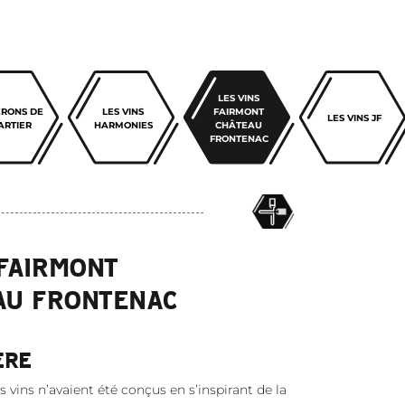
LES VINS
ERONS DE
LES VINS
FAIRMONT
LES VINS JF
ARTIER
HARMONIES
CHÂTEAU
FRONTENAC
 FAIRMONT
AU FRONTENAC
ÈRE
es vins n’avaient été conçus en s’inspirant de la