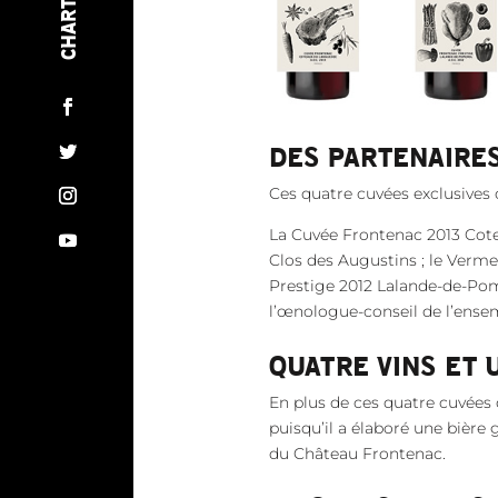
BLOGUE
RECETTES
INFOLETTRE
CONFIDENTIALITÉ
DES PARTENAIRE
CONTACT
Ces quatre cuvées exclusives 
COOKIES
La Cuvée Frontenac 2013 Cote
Clos des Augustins ; le Verme
Prestige 2012 Lalande-de-Po
l’œnologue-conseil de l’ensem
QUATRE VINS ET 
En plus de ces quatre cuvées 
puisqu’il a élaboré une bière
du Château Frontenac.