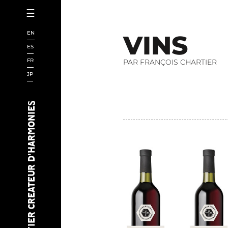
☰
ACCUEIL
EN
V
I
N
S
CHARTIER
ES
FR
PAR FRANÇOIS CHARTIER
SCIENCE
JP
LIVRES
SAKÉS
CHARTIER CREATEUR D’HARMONIES
CHEFS
I.A.
EVENEMENTS
VINS
BIÈRES
AUDIOVISUEL
NOUVELLES