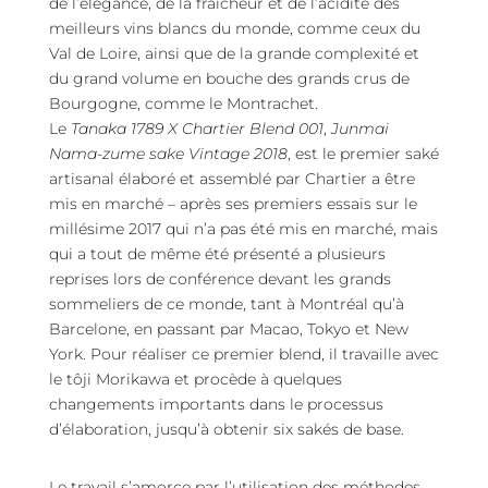
de l’élégance, de la fraîcheur et de l’acidité des
meilleurs vins blancs du monde, comme ceux du
Val de Loire, ainsi que de la grande complexité et
du grand volume en bouche des grands crus de
Bourgogne, comme le Montrachet.
Le
Tanaka 1789 X Chartier Blend 001
,
Junmai
Nama-zume sake Vintage 2018
, est le premier saké
artisanal élaboré et assemblé par Chartier a être
mis en marché – après ses premiers essais sur le
millésime 2017 qui n’a pas été mis en marché, mais
qui a tout de même été présenté a plusieurs
reprises lors de conférence devant les grands
sommeliers de ce monde, tant à Montréal qu’à
Barcelone, en passant par Macao, Tokyo et New
York. Pour réaliser ce premier blend, il travaille avec
le tôji Morikawa et procède à quelques
changements importants dans le processus
d’élaboration, jusqu’à obtenir six sakés de base.
Le travail s’amorce par l’utilisation des méthodes