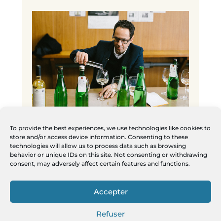
To provide the best experiences, we use technologies like cookies to
MASTER BLENDER
store and/or access device information. Consenting to these
technologies will allow us to process data such as browsing
François Chartier a su opérer une petite
behavior or unique IDs on this site. Not consenting or withdrawing
révolution dans le monde très codifié
consent, may adversely affect certain features and functions.
du saké en y proposant l’art de
l’assemblage, comme pour le bon vin,
Accepter
le champagne ou le whisky.
Refuser