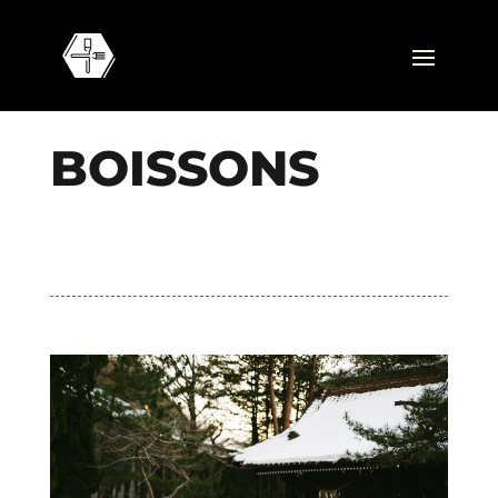
B
O
I
S
S
O
N
S