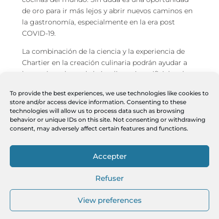
de oro para ir más lejos y abrir nuevos caminos en
la gastronomía, especialmente en la era post
COVID-19.
La combinación de la ciencia y la experiencia de
Chartier en la creación culinaria podrán ayudar a
humanizar el uso de la inteligencia artificial en la
cocina y en sala. «La IA carece de emociones.
To provide the best experiences, we use technologies like cookies to
Puede pensar, pero con una guía, para generar
store and/or access device information. Consenting to these
respuestas. No tiene el amor que un cocinero tiene
technologies will allow us to process data such as browsing
por el producto. Gracias a mi experiencia, trataré
behavior or unique IDs on this site. Not consenting or withdrawing
consent, may adversely affect certain features and functions.
de añadir un poco de amor y emoción, para
introducir en la ecuación lo que los seres humanos
pueden sentir en esos momentos de creatividad»,
Accepter
dice Chartier en esta entrevista con el diario La
Presse Plus, en 2019.
Refuser
https://plus.lapresse.ca/screens/074578fa-fd1c-4716-
View preferences
b6a3-c5855cf49c9f__7C___0.html