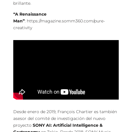
brillante.
“A Renaissance
Man”
:
https://magazine.somm360.com/pure-
creativity
Desde enero de 2019, François Chartier es también
asesor del comité de investigación del nuevo
proyecto
SONY AI: Artificial Intelligence &
Gastronomy
en Tokio. Desde 2018, SONY Music