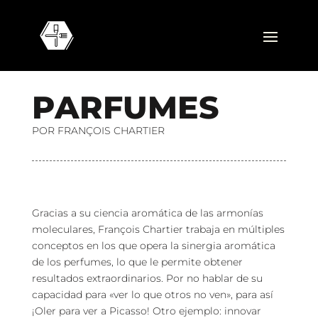
P
A
R
F
U
M
E
S
POR FRANÇOIS CHARTIER
Gracias a su ciencia aromática de las armonías
moleculares, François Chartier trabaja en múltiples
conceptos en los que opera la sinergia aromática
de los perfumes, lo que le permite obtener
resultados extraordinarios. Por no hablar de su
capacidad para «ver lo que otros no ven», para así
¡Oler para ver a Picasso! Otro ejemplo: innovar