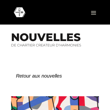
N
O
U
V
E
L
L
E
S
DE CHARTIER CREATEUR D’HARMONIES
Retour aux nouvelles