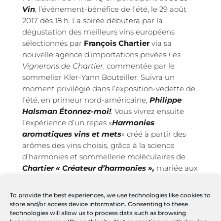
Vin
, l’événement-bénéfice de l’été, le 29 août
2017 dès 18 h. La soirée débutera par la
dégustation des meilleurs vins européens
sélectionnés par
François Chartier
via sa
nouvelle agence d’importations privées
Les
Vignerons de Chartier
, commentée par le
sommelier Kler-Yann Bouteiller. Suivra un
moment privilégié dans l’exposition-vedette de
l’été, en primeur nord-américaine,
Philippe
Halsman
Étonnez-moi!
. Vous vivrez ensuite
l’expérience d’un repas «
Harmonies
aromatiques vins et mets
»
créé à partir des
arômes des vins choisis, grâce à la science
d’harmonies et sommellerie moléculaires de
Chartier « Créateur d’harmonies »,
mariée aux
talents et à la fine cuisine de la chef Marie-
Chantal Lepage. Un encan-bénéfice sous la
To provide the best experiences, we use technologies like cookies to
thématique de la
Fête estivale
mettra en
store and/or access device information. Consenting to these
valeur un corpus de sérigraphies signées par
technologies will allow us to process data such as browsing