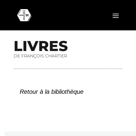
L
I
V
R
E
S
DE FRANÇOIS CHARTIER
Retour à la bibliothèque