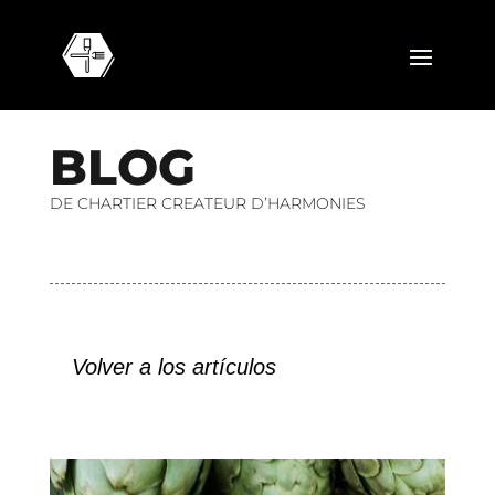
B
L
O
G
DE CHARTIER CREATEUR D’HARMONIES
Volver a los artículos