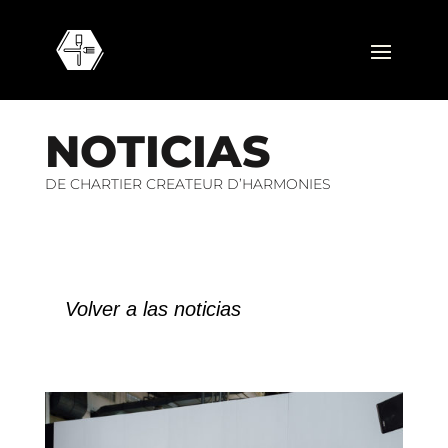
N
O
T
I
C
I
A
S
DE CHARTIER CREATEUR D’HARMONIES
Volver a las noticias