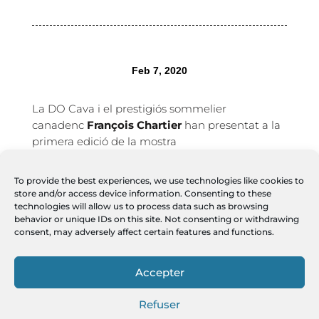
Feb 7, 2020
La DO Cava i el prestigiós sommelier
canadenc
François Chartier
han presentat a la
primera edició de la mostra
Barcelona Wine Week (BWW) l’ambiciós i
pioner estudi
“Cava, harmonia universal”
. Amb
To provide the best experiences, we use technologies like cookies to
aquesta investigació es vol demostrar
store and/or access device information. Consenting to these
científicament que el cava és un vi de prestigi
technologies will allow us to process data such as browsing
behavior or unique IDs on this site. Not consenting or withdrawing
idoni per a acompanyar els sabors del món, i
consent, may adversely affect certain features and functions.
crear harmonies perfectes no sols amb un sol
plat sinó amb un menú complet, tant en
Accepter
ocasions especials com en el dia a dia.
Leer mas:
https://elmon.cat/vadevi/do-
Refuser
cava/disseccio-molecular-del-cava-quin-